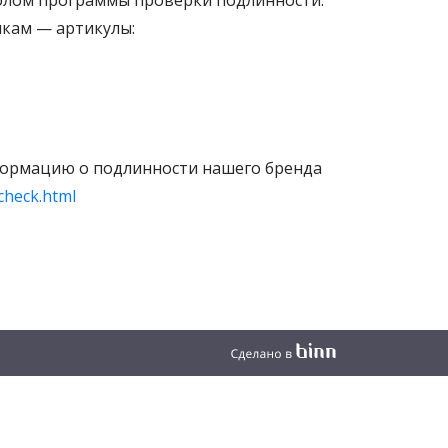
волом программы проверки подлинности.
лкам — артикулы:
формацию о подлинности нашего бренда
check.html