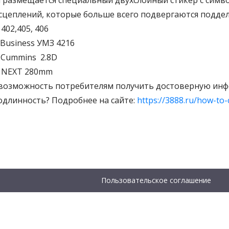
й размещается специальный двухслойный стикер с сим
цеплений, которые больше всего подвергаются подде
402,405, 406
Business УМЗ 4216
 Cummins 2.8D
L NEXT 280mm
м возможность потребителям получить достоверную ин
подлинность? Подробнее на сайте:
https://3888.ru/how-to-
Пользовательское соглашение